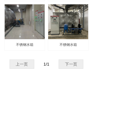
不锈钢水箱
不锈钢水箱
上一页
1
/
1
下一页
电话：
029-88498069
手机：
13572987658
传真：
029-88498069
邮箱：
rdhuanbao@126.com
地址：
陕西省西安市高新区科技二路69号二层
215、216室（陕药集团大厦）