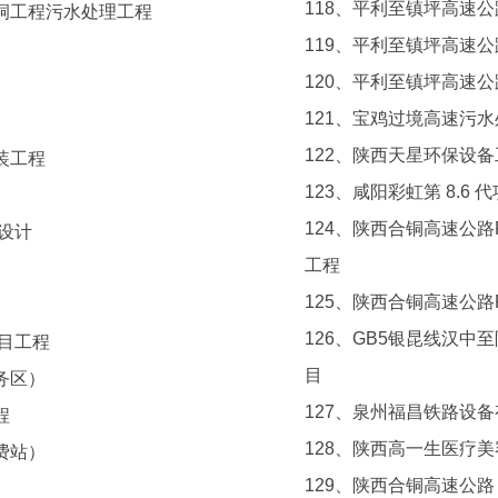
118、平利至镇坪高速
洞工程污水处理工程
119、平利至镇坪高速
120、平利至镇坪高速
121、宝鸡过境高速污
122、陕西天星环保设
装工程
123、咸阳彩虹第 8.
124、陕西合铜高速公
设计
工程
125、陕西合铜高速公
126、GB5银昆线汉
项目工程
目
务区）
127、泉州福昌铁路设
程
128、陕西高一生医疗
费站）
129、陕西合铜高速公路 