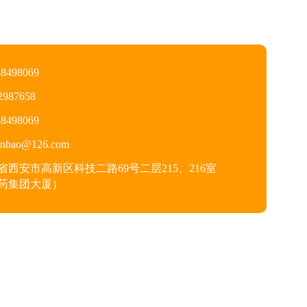
88498069
2987658
88498069
anbao@126.com
省西安市高新区科技二路69号二层215、216室
药集团大厦）