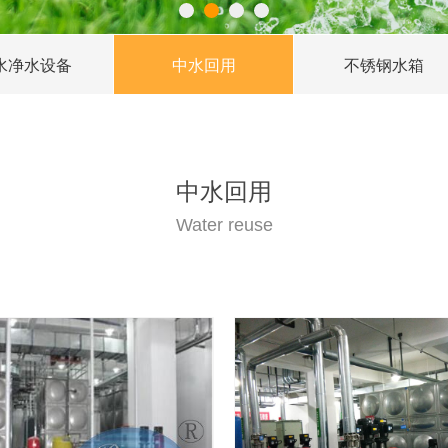
水净水设备
中水回用
不锈钢水箱
中水回用
Water reuse