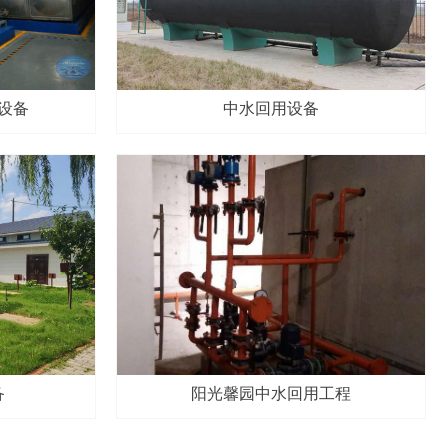
设备
中水回用设备
备
阳光馨园中水回用工程