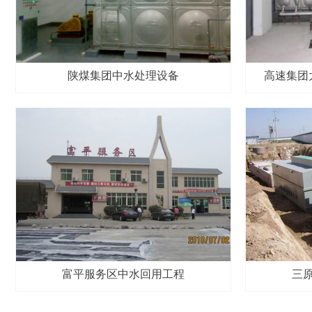
陕煤集团中水处理设备
高速集团
富平服务区中水回用工程
三