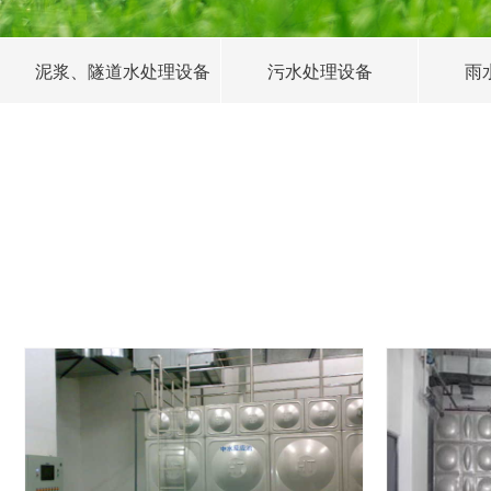
泥浆、隧道水处理设备
污水处理设备
雨